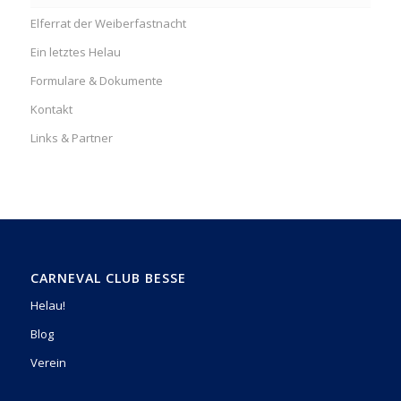
Elferrat der Weiberfastnacht
Ein letztes Helau
Formulare & Dokumente
Kontakt
Links & Partner
CARNEVAL CLUB BESSE
Helau!
Blog
Verein