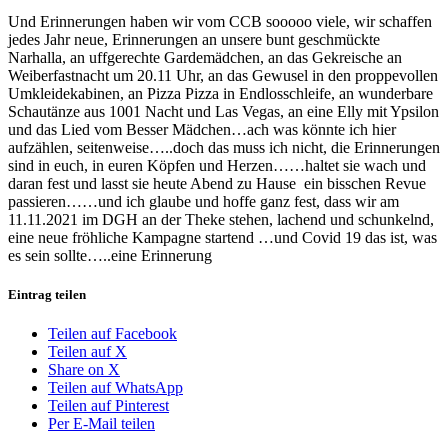
Und Erinnerungen haben wir vom CCB sooooo viele, wir schaffen
jedes Jahr neue, Erinnerungen an unsere bunt geschmückte
Narhalla, an uffgerechte Gardemädchen, an das Gekreische an
Weiberfastnacht um 20.11 Uhr, an das Gewusel in den proppevollen
Umkleidekabinen, an Pizza Pizza in Endlosschleife, an wunderbare
Schautänze aus 1001 Nacht und Las Vegas, an eine Elly mit Ypsilon
und das Lied vom Besser Mädchen…ach was könnte ich hier
aufzählen, seitenweise…..doch das muss ich nicht, die Erinnerungen
sind in euch, in euren Köpfen und Herzen……haltet sie wach und
daran fest und lasst sie heute Abend zu Hause ein bisschen Revue
passieren……und ich glaube und hoffe ganz fest, dass wir am
11.11.2021 im DGH an der Theke stehen, lachend und schunkelnd,
eine neue fröhliche Kampagne startend …und Covid 19 das ist, was
es sein sollte…..eine Erinnerung
Eintrag teilen
Teilen auf Facebook
Teilen auf X
Share on X
Teilen auf WhatsApp
Teilen auf Pinterest
Per E-Mail teilen