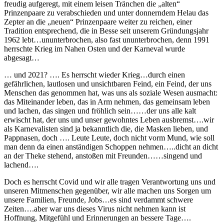
freudig aufgeregt, mit einem leisen Tränchen die „alten“
Prinzenpaare zu verabschieden und unter donnerndem Helau das
Zepter an die „neuen“ Prinzenpaare weiter zu reichen, einer
Tradition entsprechend, die in Besse seit unserem Gründungsjahr
1962 lebt…ununterbrochen, also fast ununterbrochen, denn 1991
herrschte Krieg im Nahen Osten und der Karneval wurde
abgesagt…
… und 2021? …. Es herrscht wieder Krieg…durch einen
gefährlichen, lautlosen und unsichtbaren Feind, ein Feind, der uns
Menschen das genommen hat, was uns als soziale Wesen ausmacht:
das Miteinander leben, das in Arm nehmen, das gemeinsam leben
und lachen, das singen und fröhlich sein……der uns alle kalt
erwischt hat, der uns und unser gewohntes Leben ausbremst….wir
als Karnevalisten sind ja bekanntlich die, die Masken lieben, und
Pappnasen, doch …. Leute Leute, doch nicht vorm Mund, wie soll
man denn da einen anständigen Schoppen nehmen…..dicht an dicht
an der Theke stehend, anstoßen mit Freunden……singend und
lachend….
Doch es herrscht Covid und wir alle tragen Verantwortung uns und
unseren Mitmenschen gegenüber, wir alle machen uns Sorgen um
unsere Familien, Freunde, Jobs…es sind verdammt schwere
Zeiten….aber war uns dieses Virus nicht nehmen kann ist
Hoffnung, Mitgefühl und Erinnerungen an bessere Tage….