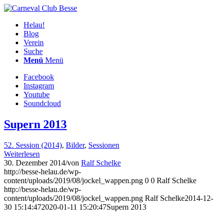
Helau!
Blog
Verein
Suche
Menü
Menü
Facebook
Instagram
Youtube
Soundcloud
Supern 2013
52. Session (2014)
,
Bilder
,
Sessionen
Weiterlesen
30. Dezember 2014
/
von
Ralf Schelke
http://besse-helau.de/wp-
content/uploads/2019/08/jockel_wappen.png
0
0
Ralf Schelke
http://besse-helau.de/wp-
content/uploads/2019/08/jockel_wappen.png
Ralf Schelke
2014-12-
30 15:14:47
2020-01-11 15:20:47
Supern 2013