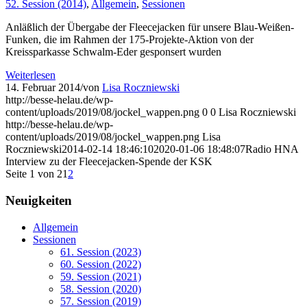
52. Session (2014)
,
Allgemein
,
Sessionen
Anläßlich der Übergabe der Fleecejacken für unsere Blau-Weißen-
Funken, die im Rahmen der 175-Projekte-Aktion von der
Kreissparkasse Schwalm-Eder gesponsert wurden
Weiterlesen
14. Februar 2014
/
von
Lisa Roczniewski
http://besse-helau.de/wp-
content/uploads/2019/08/jockel_wappen.png
0
0
Lisa Roczniewski
http://besse-helau.de/wp-
content/uploads/2019/08/jockel_wappen.png
Lisa
Roczniewski
2014-02-14 18:46:10
2020-01-06 18:48:07
Radio HNA
Interview zu der Fleecejacken-Spende der KSK
Seite 1 von 2
1
2
Neuigkeiten
Allgemein
Sessionen
61. Session (2023)
60. Session (2022)
59. Session (2021)
58. Session (2020)
57. Session (2019)