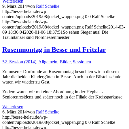
Weiterlesen
9. März 2014
/
von
Ralf Schelke
http://besse-helau.de/wp-
content/uploads/2019/08/jockel_wappen.png
0
0
Ralf Schelke
http://besse-helau.de/wp-
content/uploads/2019/08/jockel_wappen.png
Ralf Schelke
2014-03-
09 18:36:04
2020-01-06 18:37:51
So sehen Sieger aus! Die
Traumtänzer sind Nordhessenmeister
Rosenmontag in Besse und Fritzlar
52. Session (2014)
,
Allgemein
,
Bilder
,
Sessionen
Zu unserer Dorfrunde an Rosenmontag besuchten wir in diesem
Jahr die beiden Kindergärten in Besse. Auch in der Bilsteinschule
waren wir wieder zu Gast.
Zudem waren wir mit einer Abordnung in der Hephata-
Seniorenresidenz und später noch in der Filiale der Kreissparkasse.
Weiterlesen
6. März 2014
/
von
Ralf Schelke
http://besse-helau.de/wp-
content/uploads/2019/08/jockel_wappen.png
0
0
Ralf Schelke
http://besse-helau.de/wp-