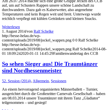
Am 26.07.2014 machte sich eine große Gruppe Jecken des CCB
auf, um auf Schusters Rappen unsere schöne Landschaft zu
durchwandern. Dazu gab es Kaiserwetter, also angenehme
Temperaturen und kein Regen weit und breit. Unterwegs wurde
reichlich verpflegt mit kühlen Getränken und kleinen Snacks.
Weiterlesen
1. August 2014
/
von
Ralf Schelke
http://besse-helau.de/wp-
content/uploads/2019/08/jockel_wappen.png
0
0
Ralf Schelke
http://besse-helau.de/wp-
content/uploads/2019/08/jockel_wappen.png
Ralf Schelke
2014-08-
01 18:09:24
2020-01-11 14:45:29
Familienwandertag des CCB
So sehen Sieger aus! Die Traumtänzer
sind Nordhessenmeister
52. Session (2014)
,
Allgemein
,
Sessionen
An einem hervorragend organisierten Männerballett – Turnier,
ausgerichtet durch die Großenritter Carnevals Gesellschaft – haben
am 08.03.2014 unsere Traumtänzer mit ihrem Tanz „Gladiator“
teilgenommen – und gesiegt!