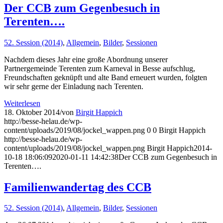
Der CCB zum Gegenbesuch in
Terenten….
52. Session (2014)
,
Allgemein
,
Bilder
,
Sessionen
Nachdem dieses Jahr eine große Abordnung unserer
Partnergemeinde Terenten zum Karneval in Besse aufschlug,
Freundschaften geknüpft und alte Band erneuert wurden, folgten
wir sehr gerne der Einladung nach Terenten.
Weiterlesen
18. Oktober 2014
/
von
Birgit Happich
http://besse-helau.de/wp-
content/uploads/2019/08/jockel_wappen.png
0
0
Birgit Happich
http://besse-helau.de/wp-
content/uploads/2019/08/jockel_wappen.png
Birgit Happich
2014-
10-18 18:06:09
2020-01-11 14:42:38
Der CCB zum Gegenbesuch in
Terenten….
Familienwandertag des CCB
52. Session (2014)
,
Allgemein
,
Bilder
,
Sessionen