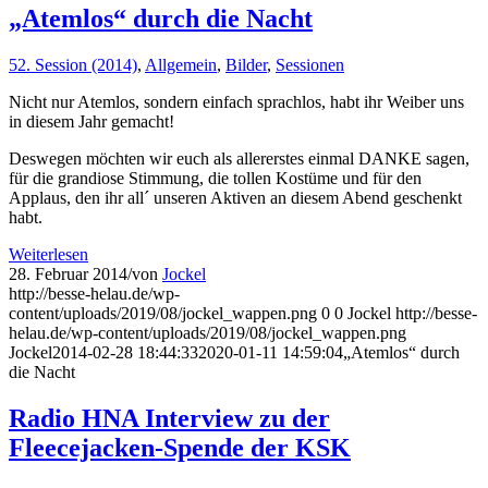
„Atemlos“ durch die Nacht
52. Session (2014)
,
Allgemein
,
Bilder
,
Sessionen
Nicht nur Atemlos, sondern einfach sprachlos, habt ihr Weiber uns
in diesem Jahr gemacht!
Deswegen möchten wir euch als allererstes einmal DANKE sagen,
für die grandiose Stimmung, die tollen Kostüme und für den
Applaus, den ihr all´ unseren Aktiven an diesem Abend geschenkt
habt.
Weiterlesen
28. Februar 2014
/
von
Jockel
http://besse-helau.de/wp-
content/uploads/2019/08/jockel_wappen.png
0
0
Jockel
http://besse-
helau.de/wp-content/uploads/2019/08/jockel_wappen.png
Jockel
2014-02-28 18:44:33
2020-01-11 14:59:04
„Atemlos“ durch
die Nacht
Radio HNA Interview zu der
Fleecejacken-Spende der KSK