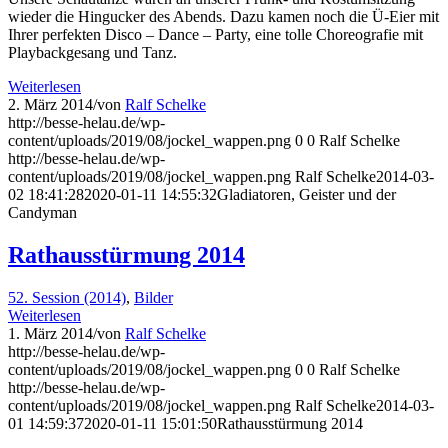
wieder die Hingucker des Abends. Dazu kamen noch die Ü-Eier mit
Ihrer perfekten Disco – Dance – Party, eine tolle Choreografie mit
Playbackgesang und Tanz.
Weiterlesen
2. März 2014
/
von
Ralf Schelke
http://besse-helau.de/wp-
content/uploads/2019/08/jockel_wappen.png
0
0
Ralf Schelke
http://besse-helau.de/wp-
content/uploads/2019/08/jockel_wappen.png
Ralf Schelke
2014-03-
02 18:41:28
2020-01-11 14:55:32
Gladiatoren, Geister und der
Candyman
Rathausstürmung 2014
52. Session (2014)
,
Bilder
Weiterlesen
1. März 2014
/
von
Ralf Schelke
http://besse-helau.de/wp-
content/uploads/2019/08/jockel_wappen.png
0
0
Ralf Schelke
http://besse-helau.de/wp-
content/uploads/2019/08/jockel_wappen.png
Ralf Schelke
2014-03-
01 14:59:37
2020-01-11 15:01:50
Rathausstürmung 2014