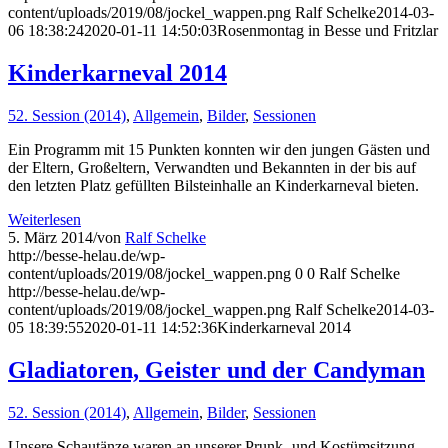
content/uploads/2019/08/jockel_wappen.png
Ralf Schelke
2014-03-
06 18:38:24
2020-01-11 14:50:03
Rosenmontag in Besse und Fritzlar
Kinderkarneval 2014
52. Session (2014)
,
Allgemein
,
Bilder
,
Sessionen
Ein Programm mit 15 Punkten konnten wir den jungen Gästen und
der Eltern, Großeltern, Verwandten und Bekannten in der bis auf
den letzten Platz gefüllten Bilsteinhalle an Kinderkarneval bieten.
Weiterlesen
5. März 2014
/
von
Ralf Schelke
http://besse-helau.de/wp-
content/uploads/2019/08/jockel_wappen.png
0
0
Ralf Schelke
http://besse-helau.de/wp-
content/uploads/2019/08/jockel_wappen.png
Ralf Schelke
2014-03-
05 18:39:55
2020-01-11 14:52:36
Kinderkarneval 2014
Gladiatoren, Geister und der Candyman
52. Session (2014)
,
Allgemein
,
Bilder
,
Sessionen
Unsere Schautänze waren an unserer Prunk- und Kostümsitzung