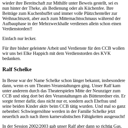
wieder ihre Bereitschaft zur Mithilfe unter Beweis gestellt, sei es
nun hinter der Theke, als Bedienung oder als Küchenfee. Ihre
Beiträge zum Kuchenbuffet und immer volle Plätzchenteller zur
Weihnachtszeit, aber auch zum Mitternachtsschmaus während der
Aufbauphase in der Mehrzweckhalle verdienen allein schon einen
Verdienstorden!!
Einfach nur lecker.
Für ihre bisher geleistete Arbeit und Verdienste für den CCB wollen
wir uns bei Elke Happich mit dem Verdienstorden des KVK
bedanken.
Ralf Schelke
In Besse war der Name Schelke schon länger bekannt, insbesondere
dann, wenn es um Theater-Veranstaltungen ging. Unser Ralf kam
unter anderem durch das Theaterspielen Mitte der Neunziger zum
CCB und stieg dort bei den Veranstaltungen als Büttenredner ein. Er
sorgte ferner dafür, dass nicht nur er, sondern auch Ehefrau und
seine beiden Kinder aktiv beim CCB tätig wurden. Und mal so ganz
nebenbei: Schwiegersöhne werden in der Familie Schelke jetzt
neuerlich auch nach ihren karnevalistischen Fähigkeiten ausgesucht!
In der Session 2002/2003 gab unser Ralf aber dann so richtig Gas.