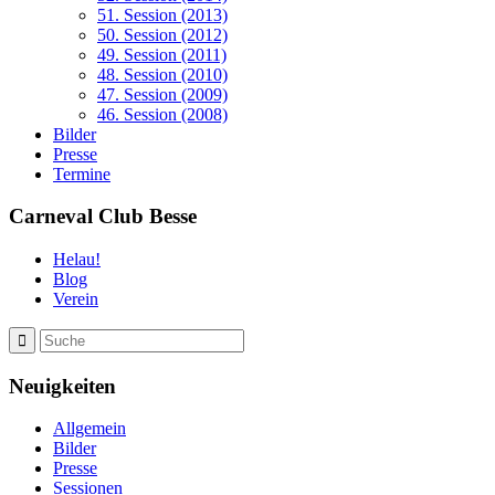
51. Session (2013)
50. Session (2012)
49. Session (2011)
48. Session (2010)
47. Session (2009)
46. Session (2008)
Bilder
Presse
Termine
Carneval Club Besse
Helau!
Blog
Verein
Neuigkeiten
Allgemein
Bilder
Presse
Sessionen