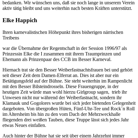
bedanken. Wir wünschen uns, daß sie noch lange in unserem Verein
aktiv tätig bleibt und uns weiterhin nach besten Kräften unterstützt.
Elke Happich
Ihren karnevalistischen Höhepunkt ihres bisherigen närrischen
Treibens
war die Übernahme der Regentschaft in der Session 1996/97 als
Prinzessin Elke die I zusammen mit ihrem Traumprinzen und
Ehemann als Prinzenpaar des CCB im Besser Karneval.
Hiernach trat sie den Besser Weiberfastnachtsfrauen bei und gehört
seit dieser Zeit dem Damen-Elferrat an. Dies ist aber nur ein
Betätigungsfeld auf der Bühne. Sie steht weiterhin im Rampenlicht
mit den Besser Bilsteindrosseln. Diese Frauengruppe, in der
heutigen Zeit würde man wohl hierzu Girlgroup sagen, trieb ihr
Unwesen nicht nur während der Weiberfastnacht, sondern ihr
Klamauk und Gogolores wurde bei sich jeder bietenden Gelegenheit
dargeboten. Von übergroßen Hüten, Fünf-Uhr-Tee und Rock´n Roll
im Altersheim bis hin zu den vom Dach der Mehrzweckhalle
fliegenden drei weißen Tauben, diese Truppe lässt sich jedes Jahr
etwas Neues einfallen.
Auch hinter der Bühne hat sie seit über einem Jahrzehnt immer