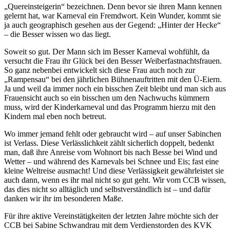
„Quereinsteigerin“ bezeichnen. Denn bevor sie ihren Mann kennen
gelernt hat, war Karneval ein Fremdwort. Kein Wunder, kommt sie
ja auch geographisch gesehen aus der Gegend: „Hinter der Hecke“
– die Besser wissen wo das liegt.
Soweit so gut. Der Mann sich im Besser Karneval wohfühlt, da
versucht die Frau ihr Glück bei den Besser Weiberfastnachtsfrauen.
So ganz nebenbei entwickelt sich diese Frau auch noch zur
„Rampensau“ bei den jährlichen Bühnenauftritten mit den Ü-Eiern.
Ja und weil da immer noch ein bisschen Zeit bleibt und man sich aus
Frauensicht auch so ein bisschen um den Nachwuchs kümmern
muss, wird der Kinderkarneval und das Programm hierzu mit den
Kindern mal eben noch betreut.
Wo immer jemand fehlt oder gebraucht wird – auf unser Sabinchen
ist Verlass. Diese Verlässlichkeit zählt sicherlich doppelt, bedenkt
man, daß ihre Anreise vom Wohnort bis nach Besse bei Wind und
Wetter – und während des Karnevals bei Schnee und Eis; fast eine
kleine Weltreise ausmacht! Und diese Verlässigkeit gewährleistet sie
auch dann, wenn es ihr mal nicht so gut geht. Wir vom CCB wissen,
das dies nicht so alltäglich und selbstverständlich ist – und dafür
danken wir ihr im besonderen Maße.
Für ihre aktive Vereinstätigkeiten der letzten Jahre möchte sich der
CCB bei Sabine Schwandrau mit dem Verdienstorden des KVK