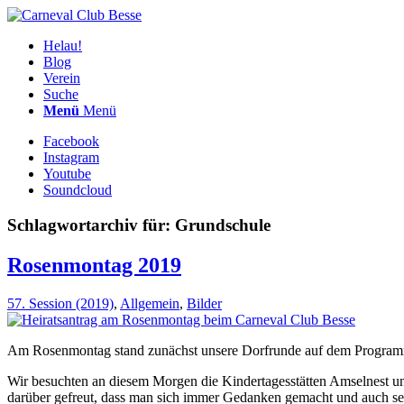
Helau!
Blog
Verein
Suche
Menü
Menü
Facebook
Instagram
Youtube
Soundcloud
Schlagwortarchiv für:
Grundschule
Rosenmontag 2019
57. Session (2019)
,
Allgemein
,
Bilder
Am Rosenmontag stand zunächst unsere Dorfrunde auf dem Programm.
Wir besuchten an diesem Morgen die Kindertagesstätten Amselnest u
darüber gefreut, dass man sich immer Gedanken gemacht und auch selbs