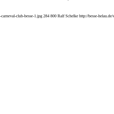
-carneval-club-besse-1.jpg
284
800
Ralf Schelke
http://besse-helau.d