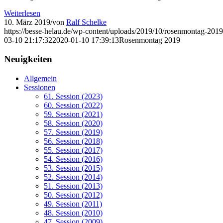
Weiterlesen
10. März 2019
/
von
Ralf Schelke
https://besse-helau.de/wp-content/uploads/2019/10/rosenmontag-2019
03-10 21:17:32
2020-01-10 17:39:13
Rosenmontag 2019
Neuigkeiten
Allgemein
Sessionen
61. Session (2023)
60. Session (2022)
59. Session (2021)
58. Session (2020)
57. Session (2019)
56. Session (2018)
55. Session (2017)
54. Session (2016)
53. Session (2015)
52. Session (2014)
51. Session (2013)
50. Session (2012)
49. Session (2011)
48. Session (2010)
47. Session (2009)