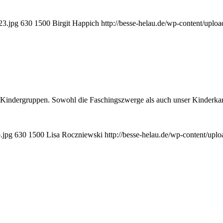
23.jpg
630
1500
Birgit Happich
http://besse-helau.de/wp-content/upl
n Kindergruppen. Sowohl die Faschingszwerge als auch unser Kinderkar
.jpg
630
1500
Lisa Roczniewski
http://besse-helau.de/wp-content/up