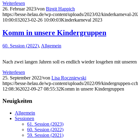
Weiterlesen
26. Februar 2023
/
von
Birgit Happich
https://besse-helau.de/wp-content/uploads/2023/02/kinderkarneval-20
10:00:03
2023-02-26 10:00:03
Kinderkarneval 2023
Komm in unsere Kindergruppen
60. Session (2022)
,
Allgemein
Nach zwei langen Jahren soll es endlich wieder losgehen mit unsere
Weiterlesen
25. September 2022
/
von
Lisa Roczniewski
https://besse-helau.de/wp-content/uploads/2022/09/kindergruppen-ccb
12:08:36
2022-09-27 08:55:32
Komm in unsere Kindergruppen
Neuigkeiten
Allgemein
Sessionen
61. Session (2023)
60. Session (2022)
59. Session (2021)