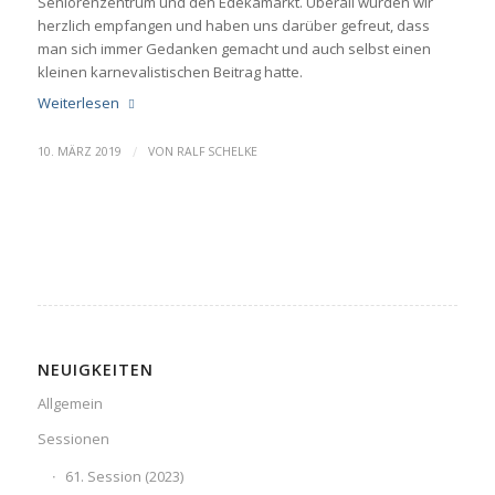
Seniorenzentrum und den Edekamarkt. Überall wurden wir
herzlich empfangen und haben uns darüber gefreut, dass
man sich immer Gedanken gemacht und auch selbst einen
kleinen karnevalistischen Beitrag hatte.
Weiterlesen
/
10. MÄRZ 2019
VON
RALF SCHELKE
NEUIGKEITEN
Allgemein
Sessionen
61. Session (2023)