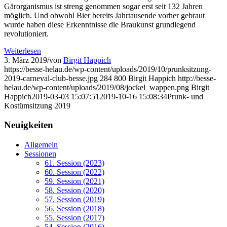
Gärorganismus ist streng genommen sogar erst seit 132 Jahren
möglich. Und obwohl Bier bereits Jahrtausende vorher gebraut
wurde haben diese Erkenntnisse die Braukunst grundlegend
revolutioniert.
Weiterlesen
3. März 2019
/
von
Birgit Happich
https://besse-helau.de/wp-content/uploads/2019/10/prunksitzung-
2019-carneval-club-besse.jpg
284
800
Birgit Happich
http://besse-
helau.de/wp-content/uploads/2019/08/jockel_wappen.png
Birgit
Happich
2019-03-03 15:07:51
2019-10-16 15:08:34
Prunk- und
Kostümsitzung 2019
Neuigkeiten
Allgemein
Sessionen
61. Session (2023)
60. Session (2022)
59. Session (2021)
58. Session (2020)
57. Session (2019)
56. Session (2018)
55. Session (2017)
54. Session (2016)