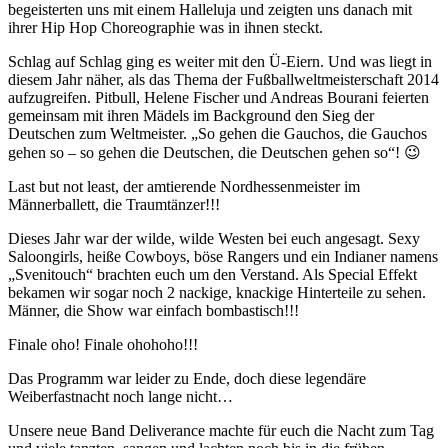
begeisterten uns mit einem Halleluja und zeigten uns danach mit
ihrer Hip Hop Choreographie was in ihnen steckt.
Schlag auf Schlag ging es weiter mit den Ü-Eiern. Und was liegt in
diesem Jahr näher, als das Thema der Fußballweltmeisterschaft 2014
aufzugreifen. Pitbull, Helene Fischer und Andreas Bourani feierten
gemeinsam mit ihren Mädels im Background den Sieg der
Deutschen zum Weltmeister. „So gehen die Gauchos, die Gauchos
gehen so – so gehen die Deutschen, die Deutschen gehen so“! 😉
Last but not least, der amtierende Nordhessenmeister im
Männerballett, die Traumtänzer!!!
Dieses Jahr war der wilde, wilde Westen bei euch angesagt. Sexy
Saloongirls, heiße Cowboys, böse Rangers und ein Indianer namens
„Svenitouch“ brachten euch um den Verstand. Als Special Effekt
bekamen wir sogar noch 2 nackige, knackige Hinterteile zu sehen.
Männer, die Show war einfach bombastisch!!!
Finale oho! Finale ohohoho!!!
Das Programm war leider zu Ende, doch diese legendäre
Weiberfastnacht noch lange nicht…
Unsere neue Band Deliverance machte für euch die Nacht zum Tag