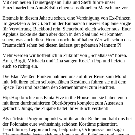
Mit dem neuen Trainergespann Julia und Steffi führte unser
Einzelmariechen Ann-Kristin einen sensationellen Marschtanz vor.
Erstmals in diesem Jahr zu sehen, eine Vereinigung von Ex-Prinzen
im gesetzten Alter ;-). Schon der Einmarsch unserer Kapitäne sorgte
für Verwirrung. Backbord rein, Steuerbord gleich wieder raus. Euer
Applaus lockte sie dann aber doch in den Saal und wir konnten
sehen, was auch diese Herren noch drauf haben.Wer will schon das
Traumschiff sehen bei diesen äußerst gut gebauten Männern!?!
Mehr werden wir hoffentlich in Zukunft von „Schallalaaa“ hören.
Anja, Birgit, Michaela und Tina sangen Rock´n Pop und heizten
euch so richtig ein.
Die Blau-Weißen Funken nahmen uns auf ihrer Reise zum Mond
mit. Mit ihren tollen selbstgenähten Kostümen fuhren sie mit dem
Space-Taxi und brachten den Sternenhimmel zum leuchten.
Hip-Hop brachte uns Fanta Five in the House und sie haben euch
mit ihren durchtrainierten Oberkörpern komplett zum Ausrasten
gebracht. Jungs, die Zugabe hattet ihr wirklich verdient!
Als nächster Programmpunkt wart ihr an der Reihe und habt uns bei
der Polonaise eure wahnsinnig schönen Kostüme präsentiert.
Leuchttürme, Legomänchen, Leitpfosten, Octopussys und sogar
Klapperstörche fasten sich von hinten an die Schultern und tanzten