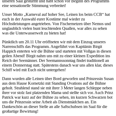
unseren Saal gestürmt und habt schon vor Beginn des Programms
eine sensationelle Stimmung verbreitet!
Unser Motto „Karneval auf hoher See, Leinen los beim CCB“ hat
euch in der Auswahl eurer Kostüme mal wieder zu
Höchstleistungen angetrieben. Von Fischernetzen über Nemos und
unglaublich vielen bunt leuchtenden Quallen, war alles zu sehen
was die Unterwasserwelt zu bieten hat!
Pünktlich um 20.11 Uhr eröffneten wir mit dem Einzug unseres
Narrenschiffs das Programm. Angeführt von Kapitänin Birgit
Happich enterten wir die Bühne und starteten mit Vollgas in diesen
geilen Abend! Birgit nahm uns mit zu einer kleinen Expedition ins
Reich der Seemänner. Der Seemannssonntag findet traditionell an
einem Donnerstag statt. Spätestens danach war uns allen klar, dieses
Schiff wird mit Euch nicht untergehen!
Dann wurden alle Leinen über Bord geworfen und Prinzessin Susan
aus dem Hause Kornetzki mit Standing Ovations auf die Bühne
geholt. Strahlend stand sie mit ihrer 3 Meter langen Schleppe neben
ihrer vor stolz fast platzenden Mama und stellte sich vor. Auch Prinz
Patrick war kurz auf der Bühne zu sehen, im kurzen Schwarzen bot
uns die Prinzessin seine Arbeit als Dienstmädchen an. Ein
Dankeschön an dieser Stelle an alle Saftschubsen im Saal für die
großartige Bewirtung!