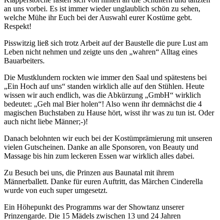
an uns vorbei. Es ist immer wieder unglaublich schön zu sehen,
welche Mühe ihr Euch bei der Auswahl eurer Kostüme gebt.
Respekt!
Pisswitzig ließ sich trotz Arbeit auf der Baustelle die pure Lust am
Leben nicht nehmen und zeigte uns den „wahren“ Alltag eines
Bauarbeiters.
Die Mustklundern rockten wie immer den Saal und spätestens bei
„Ein Hoch auf uns“ standen wirklich alle auf den Stühlen. Heute
wissen wir auch endlich, was die Abkürzung „GmbH“ wirklich
bedeutet: „Geh mal Bier holen“! Also wenn ihr demnächst die 4
magischen Buchstaben zu Hause hört, wisst ihr was zu tun ist. Oder
auch nicht liebe Männer;-)!
Danach belohnten wir euch bei der Kostümprämierung mit unseren
vielen Gutscheinen. Danke an alle Sponsoren, von Beauty und
Massage bis hin zum leckeren Essen war wirklich alles dabei.
Zu Besuch bei uns, die Prinzen aus Baunatal mit ihrem
Männerballett. Danke für euren Auftritt, das Märchen Cinderella
wurde von euch super umgesetzt.
Ein Höhepunkt des Programms war der Showtanz unserer
Prinzengarde. Die 15 Mädels zwischen 13 und 24 Jahren