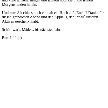
und viele tanzten, sangen und lachten noch bis in die frühen
Morgenstunden hinein.
Und zum Abschluss noch einmal: ein Hoch auf „Euch“! Danke für
diesen grandiosen Abend und den Applaus, den ihr all` unseren
Aktiven geschenkt habt.
Schön war´s Mädels, bis nächstes Jahr!
Eure Libbi;-)