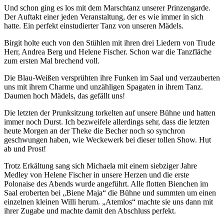
Und schon ging es los mit dem Marschtanz unserer Prinzengarde.
Der Auftakt einer jeden Veranstaltung, der es wie immer in sich
hatte. Ein perfekt einstudierter Tanz von unseren Mädels.
Birgit holte euch von den Stühlen mit ihren drei Liedern von Trude
Herr, Andrea Berg und Helene Fischer. Schon war die Tanzfläche
zum ersten Mal brechend voll.
Die Blau-Weißen versprühten ihre Funken im Saal und verzauberten
uns mit ihrem Charme und unzähligen Spagaten in ihrem Tanz.
Daumen hoch Mädels, das gefällt uns!
Die letzten der Prunksitzung torkelten auf unsere Bühne und hatten
immer noch Durst. Ich bezweifele allerdings sehr, dass die letzten
heute Morgen an der Theke die Becher noch so synchron
geschwungen haben, wie Weckewerk bei dieser tollen Show. Hut
ab und Prost!
Trotz Erkältung sang sich Michaela mit einem siebziger Jahre
Medley von Helene Fischer in unsere Herzen und die erste
Polonaise des Abends wurde angeführt. Alle flotten Bienchen im
Saal eroberten bei „Biene Maja“ die Bühne und summten um einen
einzelnen kleinen Willi herum. „Atemlos“ machte sie uns dann mit
ihrer Zugabe und machte damit den Abschluss perfekt.