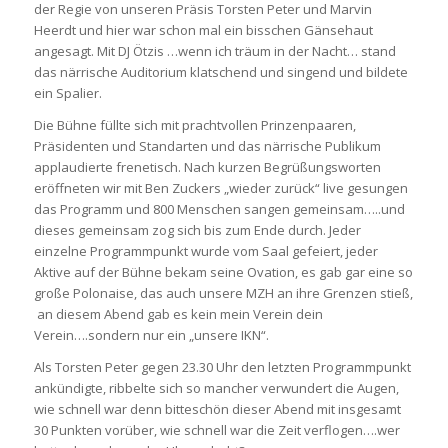
der Regie von unseren Präsis Torsten Peter und Marvin
Heerdt und hier war schon mal ein bisschen Gänsehaut
angesagt. Mit DJ Ötzis …wenn ich träum in der Nacht… stand
das närrische Auditorium klatschend und singend und bildete
ein Spalier.
Die Bühne füllte sich mit prachtvollen Prinzenpaaren,
Präsidenten und Standarten und das närrische Publikum
applaudierte frenetisch. Nach kurzen Begrüßungsworten
eröffneten wir mit Ben Zuckers „wieder zurück“ live gesungen
das Programm und 800 Menschen sangen gemeinsam…..und
dieses gemeinsam zog sich bis zum Ende durch. Jeder
einzelne Programmpunkt wurde vom Saal gefeiert, jeder
Aktive auf der Bühne bekam seine Ovation, es gab gar eine so
große Polonaise, das auch unsere MZH an ihre Grenzen stieß,
an diesem Abend gab es kein mein Verein dein
Verein….sondern nur ein „unsere IKN“.
Als Torsten Peter gegen 23.30 Uhr den letzten Programmpunkt
ankündigte, ribbelte sich so mancher verwundert die Augen,
wie schnell war denn bitteschön dieser Abend mit insgesamt
30 Punkten vorüber, wie schnell war die Zeit verflogen….wer