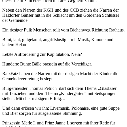
diesem Jahr zum ersten Mal mit drei Gegnern zu tun.
Neben den Narren der KGH und des CCB ziehen die Narren der
Haldorfer Gänser mit in die Schlacht um den Goldenen Schlüssel
der Gemeinde.
Ein riesiger Pulk Menschen rollt vom Bichenweg Richtung Rathaus.
Bunt, laut, gutgelaunt, angriffslustig – mit Musik, Kanone und
lautem Helau.
Letzte Aufforderung zur Kapitulation. Nein?
Hunderte Bunte Bälle prasseln auf die Verteidiger.
RatzFatz haben die Narren mit der riesigen Macht der Kinder die
Gemeindevertretung besiegt.
Bürgermeister Thomas Petrich darf sich dem Thema „Glasfaser“
mit Tauziehen und dem Thema „Kindergärten“ mit Seilspringen
stellen. Mit eher mäßigem Erfolg…
Und dann erlösen wir ihn: Livemusik, Polonaise, eine gute Suppe
und Bier sorgen für ausgelassene Stimmung.
Prinzessin Merle I. und Prinz Janne I. sorgen mit ihrer Rede für