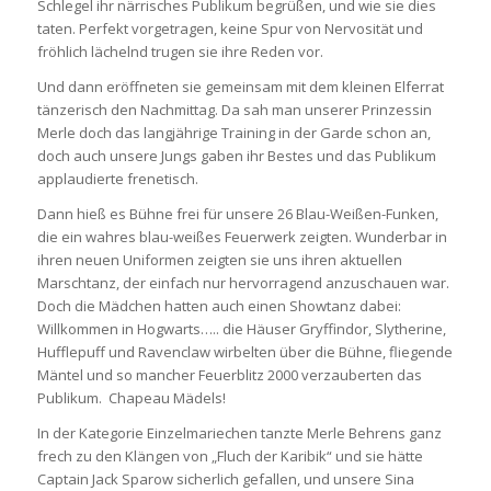
Schlegel ihr närrisches Publikum begrüßen, und wie sie dies
taten. Perfekt vorgetragen, keine Spur von Nervosität und
fröhlich lächelnd trugen sie ihre Reden vor.
Und dann eröffneten sie gemeinsam mit dem kleinen Elferrat
tänzerisch den Nachmittag. Da sah man unserer Prinzessin
Merle doch das langjährige Training in der Garde schon an,
doch auch unsere Jungs gaben ihr Bestes und das Publikum
applaudierte frenetisch.
Dann hieß es Bühne frei für unsere 26 Blau-Weißen-Funken,
die ein wahres blau-weißes Feuerwerk zeigten. Wunderbar in
ihren neuen Uniformen zeigten sie uns ihren aktuellen
Marschtanz, der einfach nur hervorragend anzuschauen war.
Doch die Mädchen hatten auch einen Showtanz dabei:
Willkommen in Hogwarts….. die Häuser Gryffindor, Slytherine,
Hufflepuff und Ravenclaw wirbelten über die Bühne, fliegende
Mäntel und so mancher Feuerblitz 2000 verzauberten das
Publikum. Chapeau Mädels!
In der Kategorie Einzelmariechen tanzte Merle Behrens ganz
frech zu den Klängen von „Fluch der Karibik“ und sie hätte
Captain Jack Sparow sicherlich gefallen, und unsere Sina