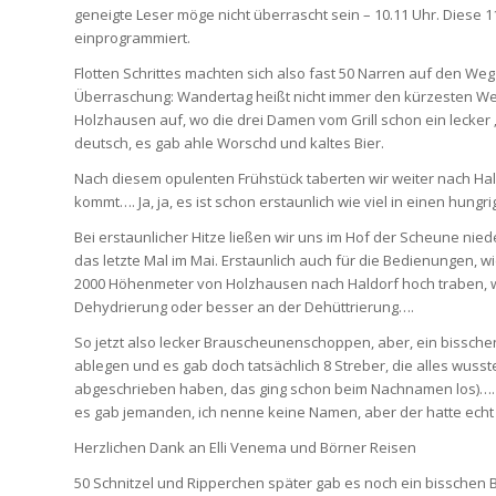
geneigte Leser möge nicht überrascht sein – 10.11 Uhr. Diese 
einprogrammiert.
Flotten Schrittes machten sich also fast 50 Narren auf den W
Überraschung: Wandertag heißt nicht immer den kürzesten We
Holzhausen auf, wo die drei Damen vom Grill schon ein lecker „d
deutsch, es gab ahle Worschd und kaltes Bier.
Nach diesem opulenten Frühstück taberten wir weiter nach Ha
kommt…. Ja, ja, es ist schon erstaunlich wie viel in einen hung
Bei erstaunlicher Hitze ließen wir uns im Hof der Scheune niede
das letzte Mal im Mai. Erstaunlich auch für die Bedienungen, w
2000 Höhenmeter von Holzhausen nach Haldorf hoch traben, 
Dehydrierung oder besser an der Dehüttrierung….
So jetzt also lecker Brauscheunenschoppen, aber, ein bisschen
ablegen und es gab doch tatsächlich 8 Streber, die alles wusst
abgeschrieben haben, das ging schon beim Nachnamen los)…. un
es gab jemanden, ich nenne keine Namen, aber der hatte echt
Herzlichen Dank an Elli Venema und Börner Reisen
50 Schnitzel und Ripperchen später gab es noch ein bisschen Be