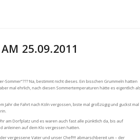
AM 25.09.2011
er-Sommer“??? Na, bestimmt nicht dieses. Ein bisschen Grummeln hatten
aber mal ehrlich, nach diesen Sommertemperaturen hätte es eigentlich al
em Jahr die Fahrt nach Köln vergossen, biste mal großzügig und guckst mal
rin.
 am Dorfplatz und es waren auch fast alle pünktlich da, bis auf
nd anleinen auf dem Klo vergessen hatten.
, der vergessene Vater und unser Chef!!!! abmarschbereit um – der