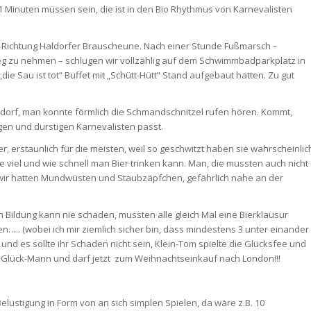
11 Minuten müssen sein, die ist in den Bio Rhythmus von Karnevalisten
eg Richtung Haldorfer Brauscheune. Nach einer Stunde Fußmarsch –
g zu nehmen – schlugen wir vollzählig auf dem Schwimmbadparkplatz in
ie Sau ist tot“ Buffet mit „Schütt-Hütt“ Stand aufgebaut hatten. Zu gut
ldorf, man konnte förmlich die Schmandschnitzel rufen hören. Kommt,
rigen und durstigen Karnevalisten passt.
r, erstaunlich für die meisten, weil so geschwitzt haben sie wahrscheinlic
ie viel und wie schnell man Bier trinken kann. Man, die mussten auch nicht
wir hatten Mundwüsten und Staubzäpfchen, gefährlich nahe an der
 Bildung kann nie schaden, mussten alle gleich Mal eine Bierklausur
en….. (wobei ich mir ziemlich sicher bin, dass mindestens 3 unter einander
d es sollte ihr Schaden nicht sein, Klein-Tom spielte die Glücksfee und
 Glück-Mann und darf jetzt zum Weihnachtseinkauf nach London!!!
lustigung in Form von an sich simplen Spielen, da wäre z.B. 10