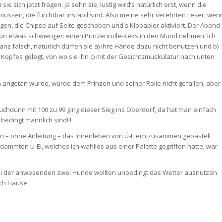
e sich jetzt fragen. Ja sehn sie, lustig wird’s natürlich erst, wenn die
ssen, die furchtbar instabil sind. Also meine sehr verehrten Leser, wen
ngen, die Chipse auf Seite geschoben und s Klopapier aktiviert. Der Abend
schon etwas schwieriger: einen Prinzenrolle-Keks in den Mund nehmen. Ich
anz falsch, natürlich dürfen sie a) ihre Hände dazu nicht benutzen und b)
 Kopfes gelegt, von wo sie ihn c) mit der Gesichtsmuskulatur nach unten
angetan wurde, würde dem Prinzen und seiner Rolle nicht gefallen, aber
chdünn mit 100 zu 99 ging dieser Sieg ins Oberdorf, da hat man einfach
dingt männlich sind!!!
llten – ohne Anleitung – das Innenleben von Ü-Eiern zusammen gebastelt
dammten Ü-Ei, welches ich wahllos aus einer Palette gegriffen hatte, war
zwei der anwesenden zwei Hunde wollten unbedingt das Wetter ausnutzen
ach Hause.