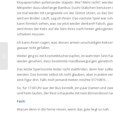
Klopapierrollen aufeinander stapeln. Wie? Mehr nicht?, werden si
Mitspieler dazu überlange Bambus-Sushi-Stäbchen benutzen mü
sie mal wieder mit Langeweile vor der Glotze sitzen, us das Di
wird ein Brüller. Läuft, sag ich ihnen. Das nächste Spiel war 
kann förmlich sehen, was sie jetzt wieder denken!!! Falsch, gaa
wird ihnen der Keks auf die Stirn ihres nach hinten gebogenen
schieben müssen.
Ich kann ihnen sagen, was diesen armen unschuldigen Keksen 
gaaaar nicht gefallen.
Rosenmontag
Weiter ging es mit Kosmetiktücherzupfen, im wahrsten Sinn hau
wieder gesehen, dass bestimmte Handbewegungen genetisch be
Das letzte Spiel konnte leider nicht stattfinden, denn hier so
werden. Das konnte selbst ich nicht glauben, aber in jedem ver
eine Figur drin. Falls mich jemand mieten möchte 01710815….
So, für 17.00 Uhr war der Bus bestellt, ein paar Damen und 
und heim laufen, der Rest schaukelte mit nem Börnerdiesel n
Fazit:
Warum denn in die Ferne reisen, wenn das gute liegt so nah.