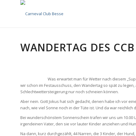
WANDERTAG DES CCB 
Was erwartet man für Wetter nach diesem „Sup
wir schon im Festausschuss, den Wandertag so spät zu legen, 
Schlechtwettersteigerung nur noch schneien können.
Aber nein. Gott Jokus hat sich gedacht, denen habe ich vor ein
nach, wie viel Sonne noch in der Tüte ist. Und da war reichlich d
Bei wunderschönstem Sonnenschein trafen wir uns um 10.00 Uhr
irgendeinen Vater, den sie vor lauter Kinder anziehen und Hu
Na dann, kurz durchgezählt, 44 Narren, die 3 Kinder, der Hund