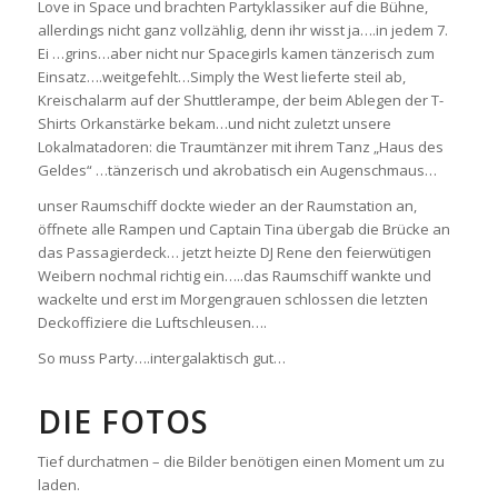
Love in Space und brachten Partyklassiker auf die Bühne,
allerdings nicht ganz vollzählig, denn ihr wisst ja….in jedem 7.
Ei …grins…aber nicht nur Spacegirls kamen tänzerisch zum
Einsatz….weitgefehlt…Simply the West lieferte steil ab,
Kreischalarm auf der Shuttlerampe, der beim Ablegen der T-
Shirts Orkanstärke bekam…und nicht zuletzt unsere
Lokalmatadoren: die Traumtänzer mit ihrem Tanz „Haus des
Geldes“ …tänzerisch und akrobatisch ein Augenschmaus…
unser Raumschiff dockte wieder an der Raumstation an,
öffnete alle Rampen und Captain Tina übergab die Brücke an
das Passagierdeck… jetzt heizte DJ Rene den feierwütigen
Weibern nochmal richtig ein…..das Raumschiff wankte und
wackelte und erst im Morgengrauen schlossen die letzten
Deckoffiziere die Luftschleusen….
So muss Party….intergalaktisch gut…
DIE FOTOS
Tief durchatmen – die Bilder benötigen einen Moment um zu
laden.