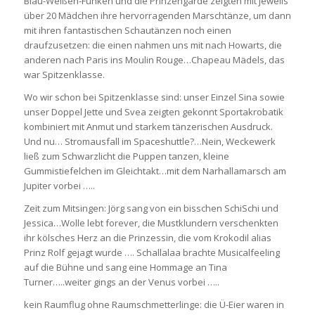
Blau-Weißen-Funken und die Prinzengarde zeigten mit jeweils
über 20 Mädchen ihre hervorragenden Marschtänze, um dann
mit ihren fantastischen Schautänzen noch einen
draufzusetzen: die einen nahmen uns mit nach Howarts, die
anderen nach Paris ins Moulin Rouge…Chapeau Mädels, das
war Spitzenklasse.
Wo wir schon bei Spitzenklasse sind: unser Einzel Sina sowie
unser Doppel Jette und Svea zeigten gekonnt Sportakrobatik
kombiniert mit Anmut und starkem tänzerischen Ausdruck.
Und nu… Stromausfall im Spaceshuttle?…Nein, Weckewerk
ließ zum Schwarzlicht die Puppen tanzen, kleine
Gummistiefelchen im Gleichtakt…mit dem Narhallamarsch am
Jupiter vorbei …..
Zeit zum Mitsingen: Jörg sang von ein bisschen SchiSchi und
Jessica…Wolle lebt forever, die Mustklundern verschenkten
ihr kölsches Herz an die Prinzessin, die vom Krokodil alias
Prinz Rolf gejagt wurde …. Schallalaa brachte Musicalfeeling
auf die Bühne und sang eine Hommage an Tina
Turner…..weiter gings an der Venus vorbei …..
kein Raumflug ohne Raumschmetterlinge: die Ü-Eier waren in