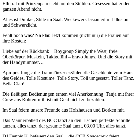
Elferrat mit Prinzenpaar steht auf den Stühlen. Gesessen hat er den
ganzen Abend nicht.
Alles ist Dunkel, Stille im Saal: Weckewerk fasziniert mit Illusion
und Schwarzlicht.
Fehlt noch was? Na klar. Jetzt kommen (nicht nur) die Frauen auf
ihre Kosten:
Liebe auf der Rückbank – Boygroup Simply the West, freie
Oberkörper, Muskeln, Taktgefühl – bravo Jungs. Und die Story mit
der Handynummer…
Apropos Jungs: die Traumtänzer erzählen die Geschichte vom Haus
des Geldes. Tolle Kostüme. Tolle Story. Toll umgesetzt. Toller Tanz.
Bella Ciao!
Die fleißigen Bedienungen ernten viel Anerkennung. Tanja mit ihrer
Crew aus Röhrenfurth ist mit Geld nicht zu bezahlen.
Im Saal feiern unsere Freunde aus Holzhausen und Borken mit.
Das Männerballett des BCC tanzt an den Tischen perfekte Schritte –
tanzen, alles tanzt, der gesamte Saal tanzt, 03.00 Uhr, alles tanzt,
DJ Dennis K. befeuert den Saal – die CCB Spacecrew feiert