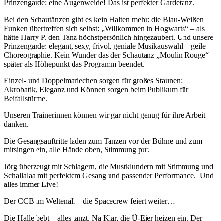
Prinzengarde: eine Augenweide! Das ist perfekter Gardetanz.
Bei den Schautänzen gibt es kein Halten mehr: die Blau-Weißen
Funken übertreffen sich selbst: „Willkommen in Hogwarts“ – als
hätte Harry P. den Tanz höchstpersönlich hingezaubert. Und unsere
Prinzengarde: elegant, sexy, frivol, geniale Musikauswahl – geile
Choreographie. Kein Wunder das der Schautanz „Moulin Rouge“
später als Höhepunkt das Programm beendet.
Einzel- und Doppelmariechen sorgen für großes Staunen:
Akrobatik, Eleganz und Können sorgen beim Publikum für
Beifallstürme.
Unseren Trainerinnen können wir gar nicht genug für ihre Arbeit
danken.
Die Gesangsauftritte laden zum Tanzen vor der Bühne und zum
mitsingen ein, alle Hände oben, Stimmung pur.
Jörg überzeugt mit Schlagern, die Mustklundern mit Stimmung und
Schallalaa mit perfektem Gesang und passender Performance. Und
alles immer Live!
Der CCB im Weltenall – die Spacecrew feiert weiter…
Die Halle bebt – alles tanzt. Na Klar, die Ü-Eier heizen ein. Der