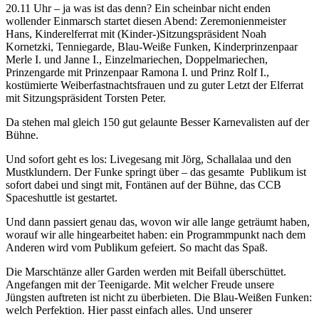
20.11 Uhr – ja was ist das denn? Ein scheinbar nicht enden
wollender Einmarsch startet diesen Abend: Zeremonienmeister
Hans, Kinderelferrat mit (Kinder-)Sitzungspräsident Noah
Kornetzki, Tenniegarde, Blau-Weiße Funken, Kinderprinzenpaar
Merle I. und Janne I., Einzelmariechen, Doppelmariechen,
Prinzengarde mit Prinzenpaar Ramona I. und Prinz Rolf I.,
kostümierte Weiberfastnachtsfrauen und zu guter Letzt der Elferrat
mit Sitzungspräsident Torsten Peter.
Da stehen mal gleich 150 gut gelaunte Besser Karnevalisten auf der
Bühne.
Und sofort geht es los: Livegesang mit Jörg, Schallalaa und den
Mustklundern. Der Funke springt über – das gesamte Publikum ist
sofort dabei und singt mit, Fontänen auf der Bühne, das CCB
Spaceshuttle ist gestartet.
Und dann passiert genau das, wovon wir alle lange geträumt haben,
worauf wir alle hingearbeitet haben: ein Programmpunkt nach dem
Anderen wird vom Publikum gefeiert. So macht das Spaß.
Die Marschtänze aller Garden werden mit Beifall überschüttet.
Angefangen mit der Teenigarde. Mit welcher Freude unsere
Jüngsten auftreten ist nicht zu überbieten. Die Blau-Weißen Funken:
welch Perfektion. Hier passt einfach alles. Und unserer